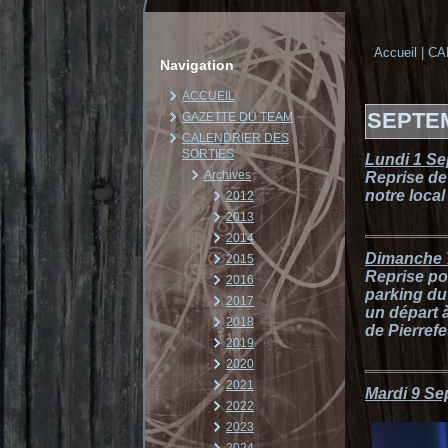
Accueil
|
CA
Navigation
ACCUEIL
SEPTE
GAZETTE DU TEAM
CALENDRIER DES
SORTIES
Lundi 1 S
Archives
Reprise de
notre loca
2012
2013
2014
Dimanche 
2015
Reprise po
2016
parking du
2017
un départ 
2018
de Pierref
2019
2020
2021
Mardi 9 Se
2022
2023