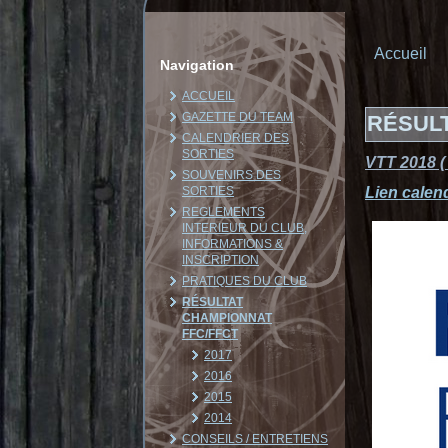
Accueil
Navigation
ACCUEIL
GAZETTE DU TEAM
RÉSULT
CALENDRIER DES
SORTIES
VTT 2018 (
SOUVENIRS DES
SORTIES
Lien calen
REGLEMENTS
INTERIEUR DU CLUB,
INFORMATIONS &
INSCRIPTION
PRATIQUES DU CLUB
RÉSULTAT
CHAMPIONNAT
FFC/FFCT
2017
2016
2015
2014
CONSEILS / ENTRETIENS