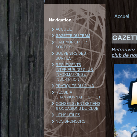
Accueil
Navigation
ACCUEIL
GAZETTE DU TEAM
GAZET
CALENDRIER DES
SORTIES
Retrouvez 
SOUVENIRS DES
club de no
SORTIES
REGLEMENTS
INTERIEUR DU CLUB,
INFORMATIONS &
INSCRIPTION
PRATIQUES DU CLUB
RÉSULTAT
CHAMPIONNAT FFC/FFCT
CONSEILS / ENTRETIENS
& OCCASIONS DU CLUB
LIENS UTILES
NOS SPONSORS