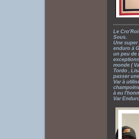
Le Cro'Roi
Sous.
Une super 
enduro à Ga
un peu de 
exceptionn
monde ( Val
Tordo , Lis
passer une
Var à util
champoins 
à eu l'hon
Var Enduro 