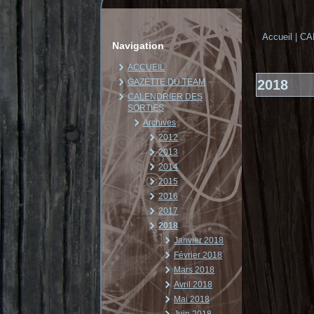
Accueil
|
CA
Navigation
ACCUEIL
GAZETTE DU TEAM
2018
CALENDRIER DES
SORTIES
Archives
2012
2013
2014
2015
2016
2017
2018
Janvier 2018
Février 2018
Mars 2018
Avril 2018
Mai 2018