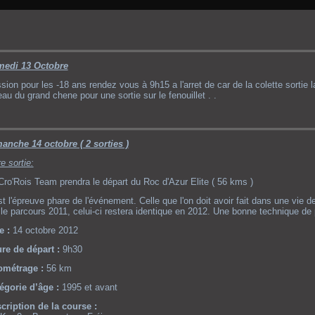
edi 13 Octobre
sion pour les -18 ans rendez vous à 9h15 a l'arret de car de la colette sortie l
eau du grand chene pour une sortie sur le fenouillet . .
anche 14 octobre ( 2 sorties )
e sortie:
Cro'Rois Team prendra le départ du Roc d'Azur Elite ( 56 kms )
st l'épreuve phare de l'événement. Celle que l'on doit avoir fait dans une vie 
 le parcours 2011, celui-ci restera identique en 2012. Une bonne technique de 
e :
14 octobre 2012
re de départ :
9h30
ométrage :
56 km
égorie d’âge :
1995 et avant
cription de la course :