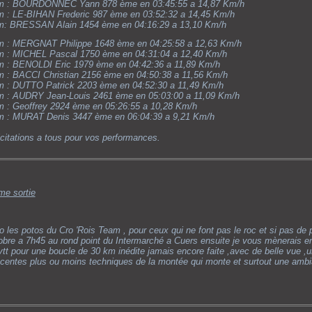
 : BOURDONNEC Yann 878 ème en 03:45:55 a 14,87 Km/h
 : LE-BIHAN Frederic 987 ème en 03:52:32 a 14,45 Km/h
m
: BRESSAN Alain 1454 ème en 04:16:29 a 13,10 Km/h
 : MERGNAT Philippe 1648 ème en 04:25:58 a 12,63 Km/h
 : MICHEL Pascal 1750 ème en 04:31:04 a 12,40 Km/h
 : BENOLDI Eric 1979 ème en 04:42:36 a 11,89 Km/h
 : BACCI Christian 2156 ème en 04:50:38 a 11,56 Km/h
 : DUTTO Patrick 2203 ème en 04:52:30 a 11,49 Km/h
 : AUDRY Jean-Louis 2461 ème en 05:03:00 a 11,09 Km/h
 : Geoffrey 2924 ème en 05:26:55 a 10,28 Km/h
 : MURAT Denis 3447 ème en 06:04:39 a 9,21 Km/h
icitations a tous pour vos performances.
me sortie
lo les potos du Cro 'Rois Team , pour ceux qui ne font pas le roc et si pas de
obre a 7h45 au rond point du Intermarché a Cuers ensuite je vous mènerais en 
vtt pour une boucle de 30 km inédite jamais encore faite ,avec de belle vue ,u
centes plus ou moins techniques de la montée qui monte et surtout une ambia