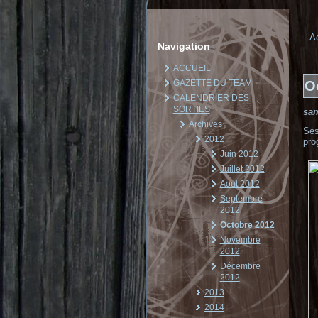
Ac
Navigation
ACCUEIL
GAZETTE DU TEAM
O
CALENDRIER DES
SORTIES
sam
Archives
Ses
2012
pro
Juin 2012
Juillet 2012
Aout 2012
Septembre
2012
Octobre 2012
Novembre
2012
Décembre
2012
2013
2014