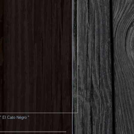
" El Cato Négro "