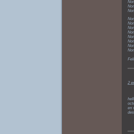
Nom
Nom
No
Nom
Nom
Nom
Nom
Nom
Nom
Nom
Nom
Fel
2 e
hel
oct
en 
des