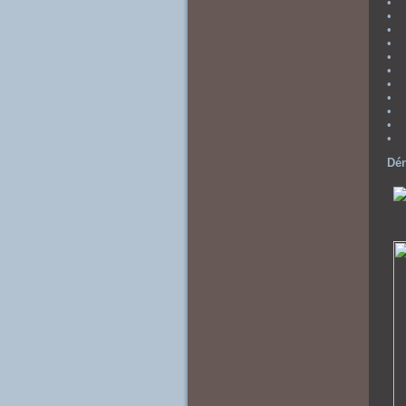
• K
• K
• K
• K
• K
• K
• K
• K
• K
• K
• K
Dén