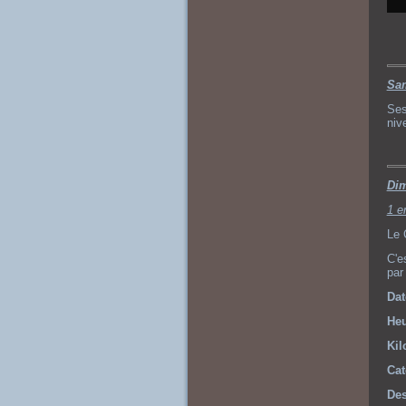
Sam
Ses
niv
Dim
1 er
Le 
C'e
par
Dat
Heu
Kil
Cat
Des