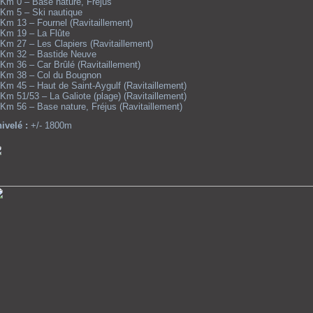
m 0 – Base nature, Fréjus
m 5 – Ski nautique
m 13 – Fournel (Ravitaillement)
m 19 – La Flûte
m 27 – Les Clapiers (Ravitaillement)
m 32 – Bastide Neuve
m 36 – Car Brûlé (Ravitaillement)
m 38 – Col du Bougnon
m 45 – Haut de Saint-Aygulf (Ravitaillement)
m 51/53 – La Galiote (plage) (Ravitaillement)
m 56 – Base nature, Fréjus (Ravitaillement)
ivelé :
+/- 1800m